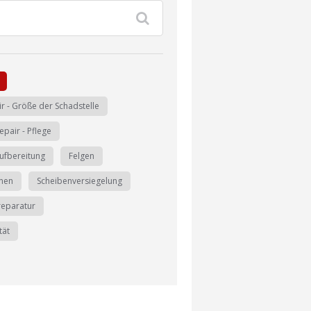
ir - Größe der Schadstelle
epair - Pflege
ufbereitung
Felgen
rnen
Scheibenversiegelung
reparatur
tät