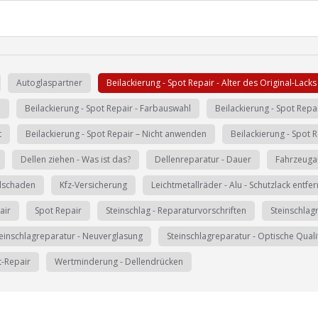
Autoglaspartner
Beilackierung - Spot Repair - Alter des Original-Lacks
n
Beilackierung - Spot Repair - Farbauswahl
Beilackierung - Spot Repa
t
Beilackierung - Spot Repair – Nicht anwenden
Beilackierung - Spot R
Dellen ziehen - Was ist das?
Dellenreparatur - Dauer
Fahrzeuga
lschaden
Kfz-Versicherung
Leichtmetallräder - Alu - Schutzlack entfe
air
Spot Repair
Steinschlag - Reparaturvorschriften
Steinschlag
einschlagreparatur - Neuverglasung
Steinschlagreparatur - Optische Quali
-Repair
Wertminderung - Dellendrücken