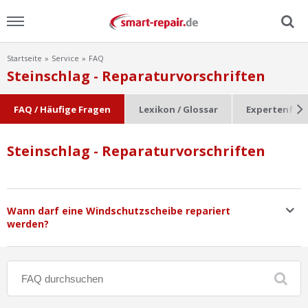
Startseite
Service
FAQ
Menu
Steinschlag - Reparaturvorschriften
Home
FAQ / Häufige Fragen
Lexikon / Glossar
Expertenfra
News
Steinschlag - Reparaturvorschriften
Ratgeber
FAQ
Wann darf eine Windschutzscheibe repariert
werden?
Lexikon
Video