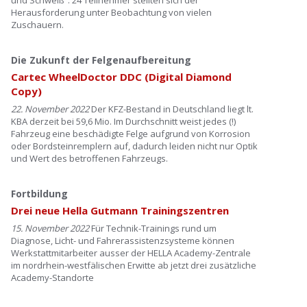
und Schweiß“. 24 Teilnehmer stellten sich der
Herausforderung unter Beobachtung von vielen
Zuschauern.
Die Zukunft der Felgenaufbereitung
Cartec WheelDoctor DDC (Digital Diamond
Copy)
22. November 2022
Der KFZ-Bestand in Deutschland liegt lt.
KBA derzeit bei 59,6 Mio. Im Durchschnitt weist jedes (!)
Fahrzeug eine beschädigte Felge aufgrund von Korrosion
oder Bordsteinremplern auf, dadurch leiden nicht nur Optik
und Wert des betroffenen Fahrzeugs.
Fortbildung
Drei neue Hella Gutmann Trainingszentren
15. November 2022
Für Technik-Trainings rund um
Diagnose, Licht- und Fahrerassistenzsysteme können
Werkstattmitarbeiter ausser der HELLA Academy-Zentrale
im nordrhein-westfälischen Erwitte ab jetzt drei zusätzliche
Academy-Standorte