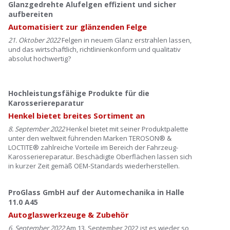
Glanzgedrehte Alufelgen effizient und sicher
aufbereiten
Automatisiert zur glänzenden Felge
21. Oktober 2022
Felgen in neuem Glanz erstrahlen lassen,
und das wirtschaftlich, richtlinienkonform und qualitativ
absolut hochwertig?
Hochleistungsfähige Produkte für die
Karosseriereparatur
Henkel bietet breites Sortiment an
8. September 2022
Henkel bietet mit seiner Produktpalette
unter den weltweit führenden Marken TEROSON® &
LOCTITE® zahlreiche Vorteile im Bereich der Fahrzeug-
Karosseriereparatur. Beschädigte Oberflächen lassen sich
in kurzer Zeit gemäß OEM-Standards wiederherstellen.
ProGlass GmbH auf der Automechanika in Halle
11.0 A45
Autoglaswerkzeuge & Zubehör
6. September 2022
Am 13. September 2022 ist es wieder so