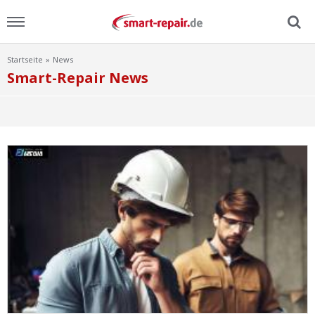
Startseite
News
Menu
Smart-Repair News
Home
News
Ratgeber
FAQ
Lexikon
Video