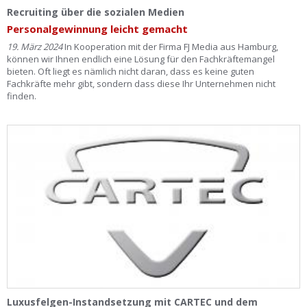
Ist Ihre Werkstatt schon dabei?
Recruiting über die sozialen Medien
Personalgewinnung leicht gemacht
Kostenlos eintragen
19. März 2024
In Kooperation mit der Firma FJ Media aus Hamburg,
können wir Ihnen endlich eine Lösung für den Fachkräftemangel
Werkstatt Login
bieten. Oft liegt es nämlich nicht daran, dass es keine guten
Fachkräfte mehr gibt, sondern dass diese Ihr Unternehmen nicht
finden.
Luxusfelgen-Instandsetzung mit CARTEC und dem