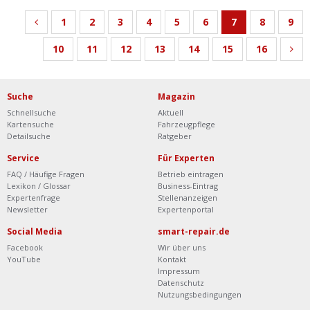
1
2
3
4
5
6
7
8
9
10
11
12
13
14
15
16
Suche
Magazin
Schnellsuche
Aktuell
Kartensuche
Fahrzeugpflege
Detailsuche
Ratgeber
Service
Für Experten
FAQ / Häufige Fragen
Betrieb eintragen
Lexikon / Glossar
Business-Eintrag
Expertenfrage
Stellenanzeigen
Newsletter
Expertenportal
Social Media
smart-repair.de
Facebook
Wir über uns
YouTube
Kontakt
Impressum
Datenschutz
Nutzungsbedingungen