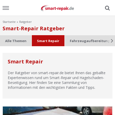
Startseite
Ratgeber
Menu
Smart-Repair Ratgeber
Home
Alle Themen
Smart Repair
Fahrzeugaufbereitung
News
Smart Repair
Ratgeber
Der Ratgeber von smart-repair.de bietet Ihnen das geballte
FAQ
Expertenwissen rund um Smart-Repair und Hagelschaden-
Beseitigung. Hier finden Sie eine Sammlung von
Informationen mit den wichtigsten Fakten und Tipps.
Lexikon
Video