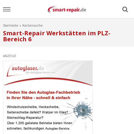
Startseite
Kartensuche
Menu
Smart-Repair Werkstätten im PLZ-
Bereich 6
Home
ANZEIGE
News
Ratgeber
FAQ
Lexikon
Video