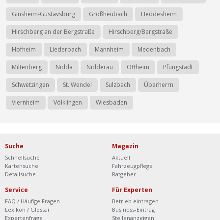
Ginsheim-Gustavsburg
Großheubach
Heddesheim
Hirschberg an der Bergstraße
Hirschberg/Bergstraße
Hofheim
Liederbach
Mannheim
Medenbach
Miltenberg
Nidda
Nidderau
Offheim
Pfungstadt
Schwetzingen
St. Wendel
Sulzbach
Überherrn
Viernheim
Völklingen
Wiesbaden
Suche
Magazin
Schnellsuche
Aktuell
Kartensuche
Fahrzeugpflege
Detailsuche
Ratgeber
Service
Für Experten
FAQ / Häufige Fragen
Betrieb eintragen
Lexikon / Glossar
Business-Eintrag
Expertenfrage
Stellenanzeigen