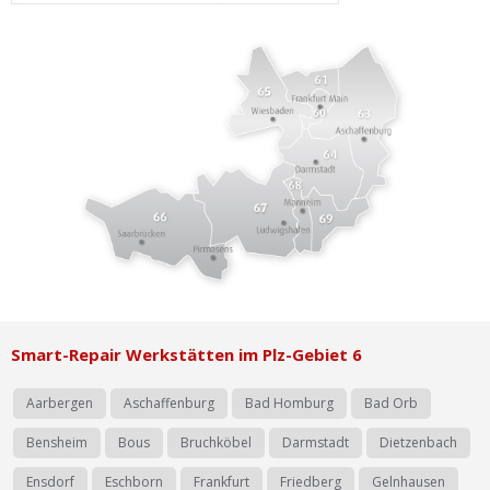
Ist Ihre Werkstatt schon dabei?
Kostenlos eintragen
Werkstatt Login
Smart-Repair Werkstätten im Plz-Gebiet 6
Aarbergen
Aschaffenburg
Bad Homburg
Bad Orb
Bensheim
Bous
Bruchköbel
Darmstadt
Dietzenbach
Ensdorf
Eschborn
Frankfurt
Friedberg
Gelnhausen